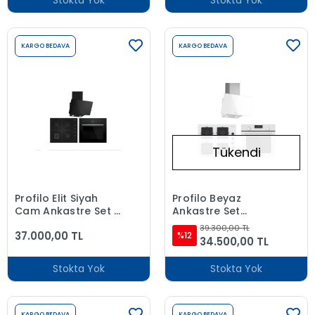
Stokta Yok
Stokta Yok
KARGO BEDAVA
KARGO BEDAVA
Tükendi
Profilo Elit Siyah
Profilo Beyaz
Cam Ankastre Set (
Ankastre Set
FRMA234S +
DVK6J320 -
39.300,00 TL
37.000,00 TL
OE36K6P10D +
FRMA234B-
%12
34.500,00 TL
DVK6J360 )
OE36K2P10D
Stokta Yok
Stokta Yok
KARGO BEDAVA
KARGO BEDAVA