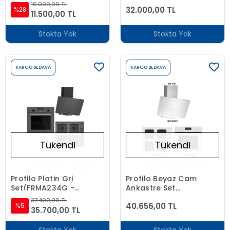
Mikrodalga Fırın
(FRMA234S -
16.000,00 TL
32.000,00 TL
%28
DVK6J469 -
11.500,00 TL
OE36K6P10D)
Stokta Yok
Stokta Yok
KARGO BEDAVA
KARGO BEDAVA
Tükendi
Tükendi
Profilo Platin Gri
Profilo Beyaz Cam
Set(FRMA234G -
Ankastre Set
OE36P9P10D -
(FRMA234B -
37.400,00 TL
40.656,00 TL
DVK6J479)
%5
DVK6J429 -
35.700,00 TL
OE36K2P10D)