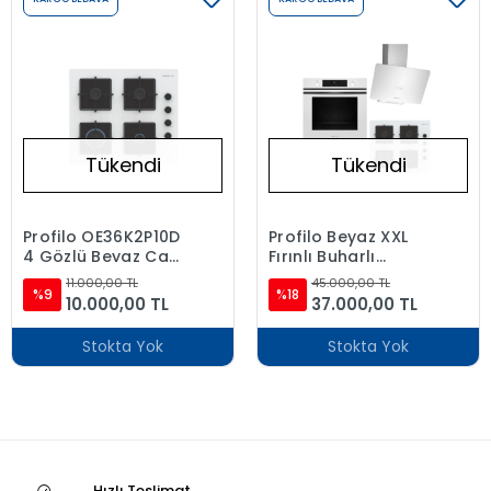
Tükendi
Tükendi
Profilo OE36K2P10D
Profilo Beyaz XXL
4 Gözlü Beyaz Cam
Fırınlı Buharlı
Ankastre Ocak DG'li
Ankastre Set
11.000,00 TL
45.000,00 TL
%9
(FXSA243B -
%18
10.000,00 TL
37.000,00 TL
OE36K2P10D -
DVK6J429)
Stokta Yok
Stokta Yok
Hızlı Teslimat