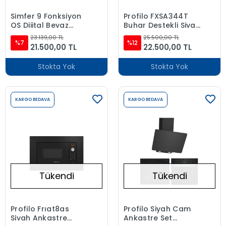
Simfer 9 Fonksiyon
Profilo FXSA344T
QS Dijital Beyaz
Buhar Destekli Siyah
Ankastre Set (8209
Ankastre Fırın 8
23.139,00 TL
25.500,00 TL
Fırın + 3507 Ocak +
%7
Fonksiyon
%12
21.500,00 TL
22.500,00 TL
8704 Davlumbaz)
Stokta Yok
Stokta Yok
KARGO BEDAVA
KARGO BEDAVA
Tükendi
Tükendi
Profilo Frıat8as
Profilo Siyah Cam
Siyah Ankastre
Ankastre Set