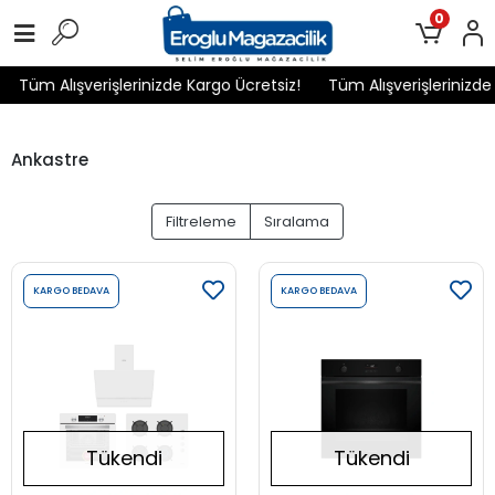
0
Tüm Alışverişlerinizde Kargo Ücretsiz!
Tüm Alışverişlerinizde 
Ankastre
Filtreleme
Sıralama
KARGO BEDAVA
KARGO BEDAVA
Tükendi
Tükendi