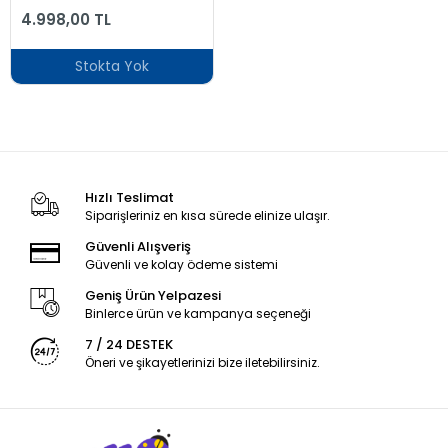
HR3030/00 1200 W
4.998,00 TL
Smoothie Blender
Stokta Yok
Hızlı Teslimat
Siparişleriniz en kısa sürede elinize ulaşır.
Güvenli Alışveriş
Güvenli ve kolay ödeme sistemi
Geniş Ürün Yelpazesi
Binlerce ürün ve kampanya seçeneği
7 / 24 DESTEK
Öneri ve şikayetlerinizi bize iletebilirsiniz.