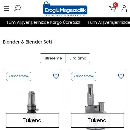
0
Tüm Alışverişlerinizde Kargo Ücretsiz!
Tüm Alışverişlerinizde
Blender & Blender Seti
Filtreleme
Sıralama
KARGO BEDAVA
KARGO BEDAVA
Tükendi
Tükendi