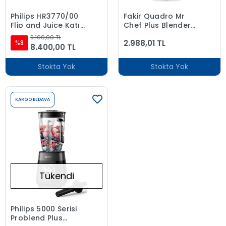
Philips HR3770/00
Fakir Quadro Mr
Flip and Juice Katı
Chef Plus Blender
Meyve Özellikli
Set Grey 1000 Watt
9.100,00 TL
2.988,01 TL
Sürahi Blender, 1500
%8
8.400,00 TL
W, ProBlend Ultra
Teknolo
Stokta Yok
Stokta Yok
KARGO BEDAVA
Tükendi
Philips 5000 Serisi
Problend Plus