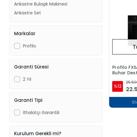
Ankastre Bulaşık Makinesi
Ankastre Set
Markalar
Profilo
T
Garanti Süresi
Profilo FX
Buhar Dest
Ankastre F
2 Yıl
25.50
Fonksiyon
%12
22.
Garanti Tipi
St
İthalatçı Garantili
Kurulum Gerekli mi?