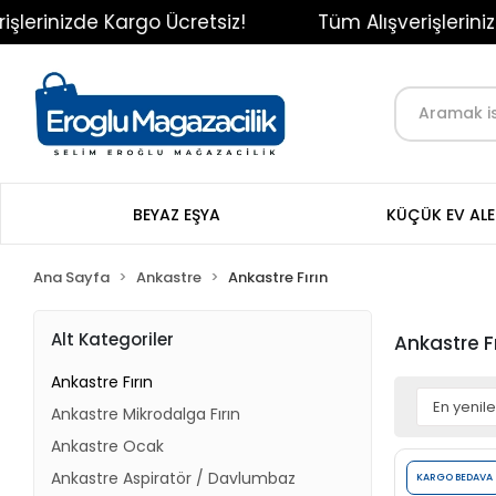
erinizde Kargo Ücretsiz!
Tüm Alışverişlerinizde
BEYAZ EŞYA
KÜÇÜK EV ALE
Ana Sayfa
Ankastre
Ankastre Fırın
Alt Kategoriler
Ankastre Fı
Ankastre Fırın
Ankastre Mikrodalga Fırın
Ankastre Ocak
Ankastre Aspiratör / Davlumbaz
KARGO BEDAVA