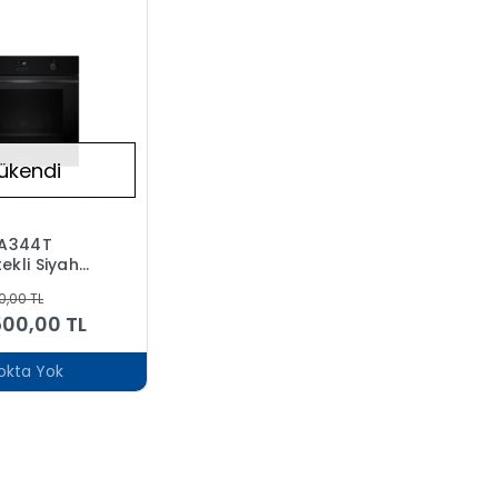
ükendi
SA344T
ekli Siyah
ırın 8
0,00 TL
500,00 TL
okta Yok