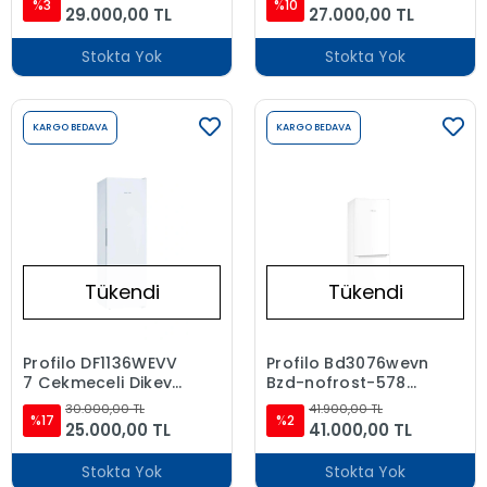
Makinesi
%3
%10
29.000,00 TL
27.000,00 TL
Stokta Yok
Stokta Yok
KARGO BEDAVA
KARGO BEDAVA
Tükendi
Tükendi
Profilo DF1136WEVV
Profilo Bd3076wevn
7 Çekmeceli Dikey
Bzd-nofrost-578
Derin Dondurucu
Lt-alttan
30.000,00 TL
41.900,00 TL
%17
%2
25.000,00 TL
41.000,00 TL
Stokta Yok
Stokta Yok