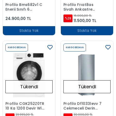
Profilo Bms682v1 C
Profilo Frıat8as
Enerji Sınıfı 6
Siyah Ankastre
Programlı 13 Kişilik
Mikrodalga Fırın
16.000,00 TL
24.900,00 TL
Bulaşık Makinesi
%28
11.500,00 TL
Stokta Yok
Stokta Yok
KARGO BEDAVA
KARGO BEDAVA
Tükendi
Tükendi
Profilo CGK252Z0TR
Profilo Df1033levv 7
10 Kg 1200 Devir Wİ-
Çekmeceli Derin
Fİ li Çamaşır
Dondurucu Gri
29.999,00 TL
30.000,00 TL