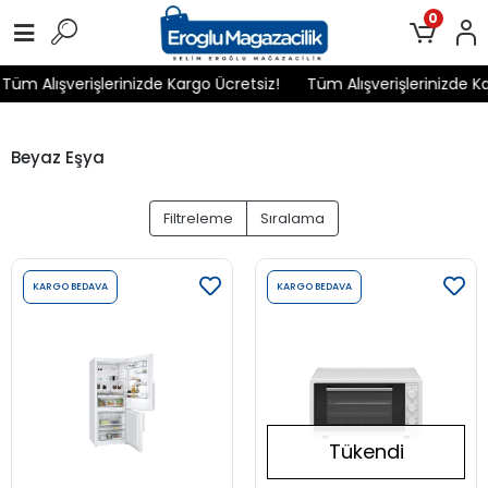
0
üm Alışverişlerinizde Kargo Ücretsiz!
Tüm Alışverişlerinizde Kar
Beyaz Eşya
Filtreleme
Sıralama
KARGO BEDAVA
KARGO BEDAVA
Tükendi