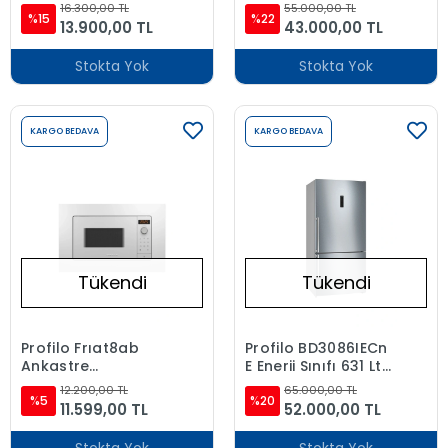
Led Tv
Makinesi(BM6320MA)
16.300,00 TL
55.000,00 TL
%15
+9 Kg 1200 Devir
%22
13.900,00 TL
43.000,00 TL
Çamaşır
Makinesi(CGA242X3TR)
Stokta Yok
Stokta Yok
İkili Set
KARGO BEDAVA
KARGO BEDAVA
Tükendi
Tükendi
Profilo Frıat8ab
Profilo BD3086IECn
Ankastre
E Enerji Sınıfı 631 Lt
Mikrodalga Fırın
NoFrost Alttan
12.200,00 TL
65.000,00 TL
Beyaz
%5
Donduruculu
%20
11.599,00 TL
52.000,00 TL
Buzdolabı