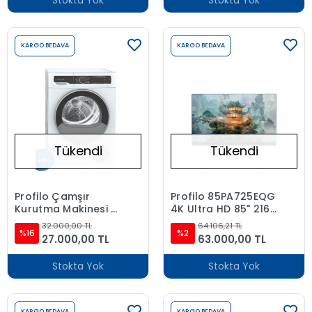
Stokta Yok
Stokta Yok
KARGO BEDAVA
KARGO BEDAVA
Tükendi
Tükendi
Profilo Çamşır
Profilo 85PA725EQG
Kurutma Makinesi 9
4K Ultra HD 85" 216
Kg Isı Pompalı
Ekran Uydu Alıcılı
32.000,00 TL
64.106,21 TL
KM9611CTR Uyumlu
%16
Android Smart QLED
%2
27.000,00 TL
63.000,00 TL
TV
Stokta Yok
Stokta Yok
KARGO BEDAVA
KARGO BEDAVA