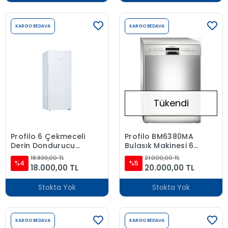
KARGO BEDAVA
KARGO BEDAVA
Tükendi
Profilo 6 Çekmeceli
Profilo BM6380MA
Derin Dondurucu
Bulaşık Makinesi 6
192 Lt.
PRG. İnox
18.839,00 TL
21.000,00 TL
%4
%5
18.000,00 TL
20.000,00 TL
Stokta Yok
Stokta Yok
KARGO BEDAVA
KARGO BEDAVA