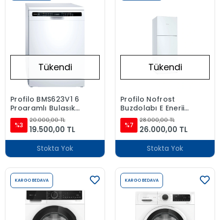
Tükendi
Tükendi
Profilo BMS623V1 6
Profilo Nofrost
Programlı Bulaşık
Buzdolabı E Enerji
Makinesi
Sınıfı 453 Litre
20.000,00 TL
28.000,00 TL
%3
%7
19.500,00 TL
26.000,00 TL
Stokta Yok
Stokta Yok
KARGO BEDAVA
KARGO BEDAVA