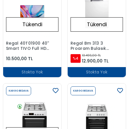
Tükendi
Tükendi
Regal 40T01900 40''
Regal Bm 313 3
Smart TIVO Full HD
Program Bulaşık
TV
Makinesi
13.499,00 TL
10.500,00 TL
%4
12.900,00 TL
Stokta Yok
Stokta Yok
KARGO BEDAVA
KARGO BEDAVA