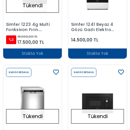
Tükendi
Simfer 1223 4g Multi
Simfer 1241 Beyaz 4
Fonksiyon Fırın,
Gözü Gazlı Elektro
Dijital Saat, Tel Raf
Turbo Fırın
18.000,00 TL
14.500,00 TL
%3
17.500,00 TL
Stokta Yok
Stokta Yok
KARGO BEDAVA
KARGO BEDAVA
Tükendi
Tükendi