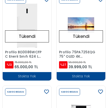
Tükendi
Tükendi
Profilo BD3086WCFP
Profilo 75PA725EQG
C Enerji Sınıfı 624 Lt
75" QLED 4K
Nofrost Alttan
Android Smart LED
75.000,00 TL
55.000,00 TL
Donduruculu
%13
TV
%27
65.000,00 TL
39.999,00 TL
Buzdolabı
Stokta Yok
Stokta Yok
KARGO BEDAVA
KARGO BEDAVA