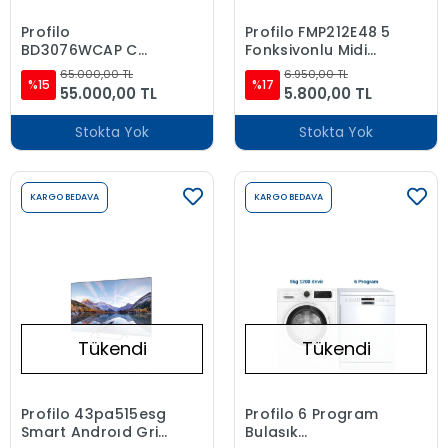
Profilo
Profilo FMP212E48 5
BD3076WCAP C
Fonksiyonlu Midi
Enerji Sınıfı 526 L
Fırın
65.000,00 TL
6.950,00 TL
Alttan Donduruculu
%15
%17
55.000,00 TL
5.800,00 TL
No-Frost Buzdolabı
Beyaz
Stokta Yok
Stokta Yok
KARGO BEDAVA
KARGO BEDAVA
Tükendi
Tükendi
Profilo 43pa515esg
Profilo 6 Program
Smart Androıd Gri
Bulaşık