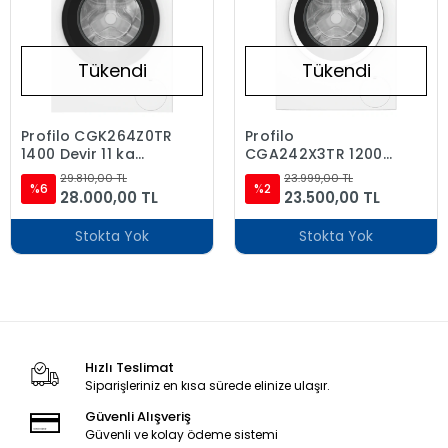
Tükendi
Tükendi
Profilo CGK264Z0TR
Profilo
1400 Devir 11 kg
CGA242X3TR 1200
Çamaşır Makinesi
Devir 9 kg Çamaşır
29.810,00 TL
23.999,00 TL
%6
Makinesi
%2
28.000,00 TL
23.500,00 TL
Stokta Yok
Stokta Yok
Hızlı Teslimat
Siparişleriniz en kısa sürede elinize ulaşır.
Güvenli Alışveriş
Güvenli ve kolay ödeme sistemi