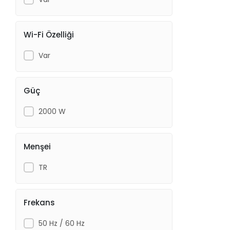
Wi-Fi Özelliği
Var
Güç
2000 W
Menşei
TR
Frekans
50 Hz / 60 Hz