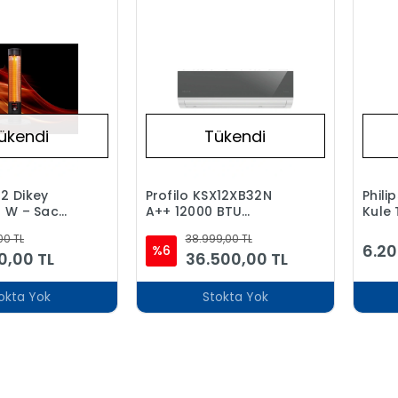
ükendi
Tükendi
52 Dikey
Profilo KSX12XB32N
Philip
0 W – Sac
A++ 12000 BTU
Kule 
ızlı Isıtma
Inverter Duvar Tipi
Isıtıc
00 TL
38.999,00 TL
Klima
ısıtm
6.20
%6
0,00 TL
36.500,00 TL
okta Yok
Stokta Yok