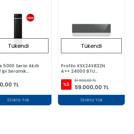
Tükendi
Tükendi
s 5000 Serisi Akıllı
Profilo KSX24XB32N
Tipi Seramik
A++ 24000 BTU
ı, 2 Saniyede Hızlı
Inverter Duvar Tipi
61.900,00 TL
a, CX5120/11
Klima
0,00 TL
%5
59.000,00 TL
Stokta Yok
Stokta Yok