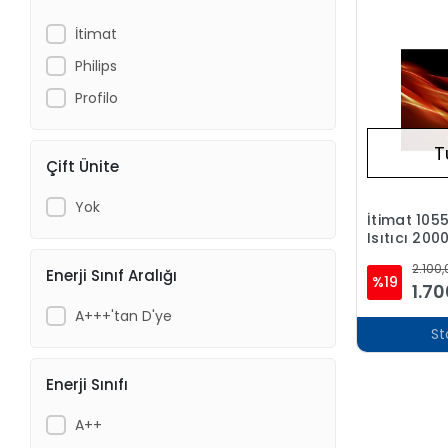
İtimat
Philips
Profilo
T
Çift Ünite
Yok
İtimat 105
Isıtıcı 200
Gövde ve H
2.100,
Enerji Sınıf Aralığı
%19
1.70
A+++'tan D'ye
St
Enerji Sınıfı
A++