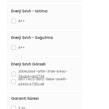
Enerji Sınıfı - Isıtma
A++
Enerji Sınıfı - Soğutma
A++
Enerji Sınıfı Görseli
200e2aa4-af65-3fde-b4ac-
24cb4cda2734
a51774c3-95f2-3ebe-aa46-
e340c4725ca8
Garanti Süresi
3 Yıl