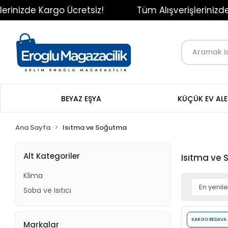
zde Kargo Ücretsiz!
Tüm Alışverişlerinizde Karg
BEYAZ EŞYA
KÜÇÜK EV ALE
Ana Sayfa
Isıtma ve Soğutma
Alt Kategoriler
Isıtma ve
Klima
Soba ve Isıtıcı
KARGO BEDAVA
Markalar