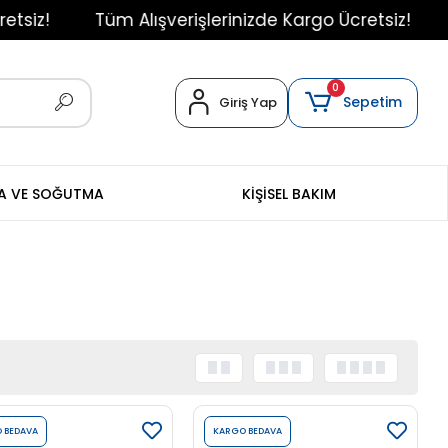
Tüm Alışverişlerinizde Kargo Ücretsiz!
Tüm A
0
Sepetim
Giriş Yap
MA VE SOĞUTMA
KİŞİSEL BAKIM
 BEDAVA
KARGO BEDAVA