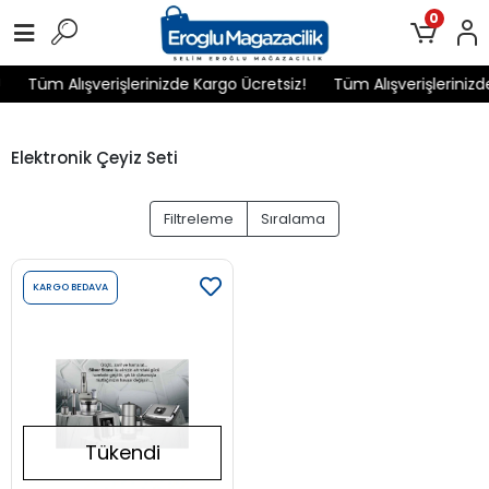
0
Tüm Alışverişlerinizde Kargo Ücretsiz!
Tüm Alışverişlerinizd
Elektronik Çeyiz Seti
Filtreleme
Sıralama
KARGO BEDAVA
Tükendi