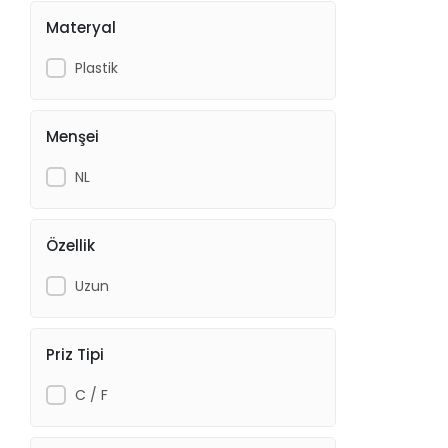
Materyal
Plastik
Menşei
NL
Özellik
Uzun
Priz Tipi
C / F