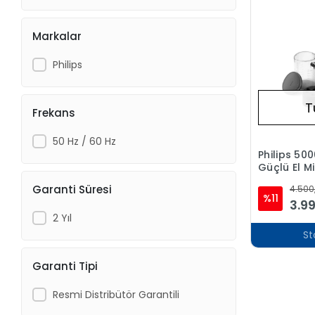
Markalar
Philips
T
Frekans
50 Hz / 60 Hz
Philips 500
Güçlü El Mi
500W, El B
Garanti Süresi
4.500
Aparatı, 5 
%11
3.9
Turbo, HR
2 Yıl
St
Garanti Tipi
Resmi Distribütör Garantili