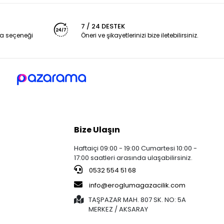
7 / 24 DESTEK
a seçeneği
Öneri ve şikayetlerinizi bize iletebilirsiniz.
Bize Ulaşın
Haftaiçi 09:00 - 19:00 Cumartesi 10:00 -
17:00 saatleri arasında ulaşabilirsiniz.
0532 554 51 68
info@eroglumagazacilik.com
TAŞPAZAR MAH. 807 SK. NO: 5A
MERKEZ / AKSARAY