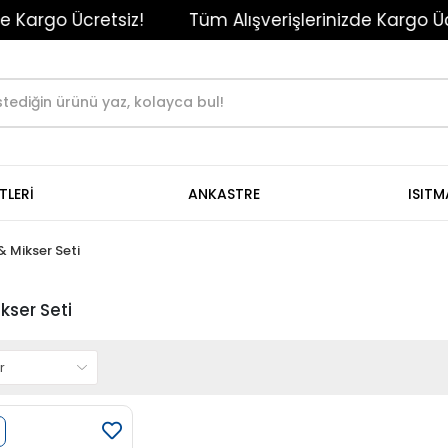
rgo Ücretsiz!
Tüm Alışverişlerinizde Kargo Ücrets
TLERİ
ANKASTRE
ISIT
& Mikser Seti
kser Seti