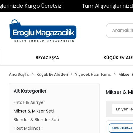
nizde Kargo Ücretsiz!
Tüm Alışverişlerinizde Ka
BEYAZ EŞYA
KÜÇÜK EV ALE
Ana Sayfa
Küçük Ev Aletleri
Yiyecek Hazırlama
Mikser 
Alt Kategoriler
Mikser & Mi
Fritöz & Airfryer
Mikser & Mikser Seti
Blender & Blender Seti
Tost Makinası
KARGO BEDAVA