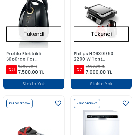
Tükendi
Tükendi
Profilo Elektrikli
Philips HD6301/90
Süpürge Toz
2200 W Tost
Torbalı
Makinesi + HD7301
9.500,00 TL
7.500,00 TL
%21
Çay Makinesi
%7
7.500,00 TL
7.000,00 TL
Hediyeli
Stokta Yok
Stokta Yok
KARGO BEDAVA
KARGO BEDAVA