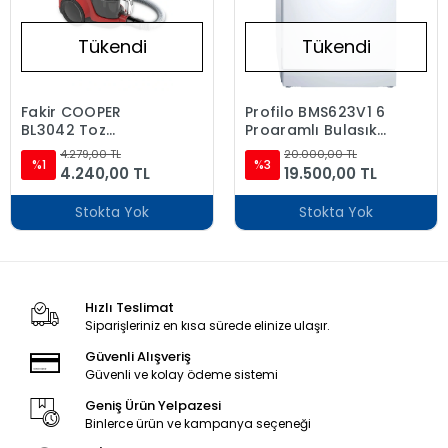
Tükendi
Tükendi
Fakir COOPER
Profilo BMS623V1 6
BL3042 Toz
Programlı Bulaşık
Torbasız Elektrikli
Makinesi
4.279,00 TL
20.000,00 TL
Süpürge-Kırmızı
%1
%3
4.240,00 TL
19.500,00 TL
Stokta Yok
Stokta Yok
Hızlı Teslimat
Siparişleriniz en kısa sürede elinize ulaşır.
Güvenli Alışveriş
Güvenli ve kolay ödeme sistemi
Geniş Ürün Yelpazesi
Binlerce ürün ve kampanya seçeneği