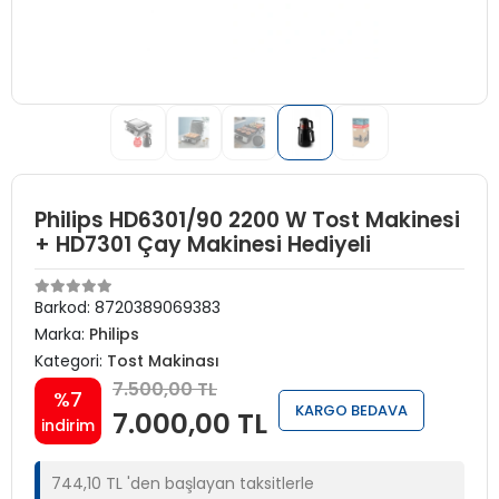
Philips HD6301/90 2200 W Tost Makinesi
+ HD7301 Çay Makinesi Hediyeli
Barkod:
8720389069383
Marka:
Philips
Kategori:
Tost Makinası
7.500,00 TL
%7
KARGO BEDAVA
7.000,00 TL
indirim
744,10 TL 'den başlayan taksitlerle