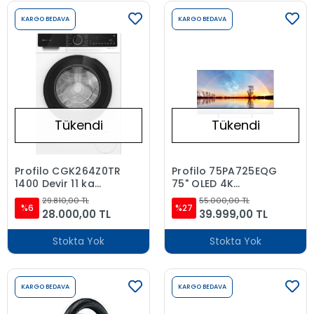
KARGO BEDAVA
KARGO BEDAVA
Tükendi
Tükendi
Profilo CGK264Z0TR
Profilo 75PA725EQG
1400 Devir 11 kg
75" QLED 4K
Çamaşır Makinesi
Android Smart LED
29.810,00 TL
55.000,00 TL
%6
TV
%27
28.000,00 TL
39.999,00 TL
Stokta Yok
Stokta Yok
KARGO BEDAVA
KARGO BEDAVA